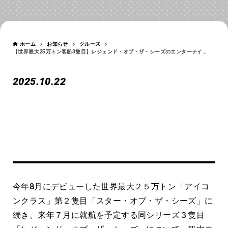
お知らせ
NEWS
ホーム
お知らせ
クルーズ
【世界最大25万トン客船3隻目】レジェンド・オブ・ザ・シーズのエンターテインメント・船内施設を発表
2025.10.22
【世界最大25万トン客船3隻
目】レジェンド・オブ・ザ・シ
今年8月にデビューした世界最大２５万トン「アイコ
ーズのエンターテインメント・
ンクラス」第２隻目「スター・オブ・ザ・シーズ」に
船内施設を発表
続き、来年７月に就航を予定する同シリーズ３隻目