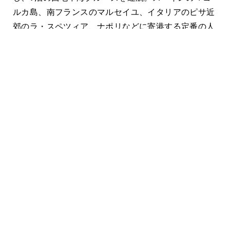
ルカ島、南フランスのマルセイユ、イタリアのピサ近
郊のラ・スペツィア、ナポリなどに寄港する定番の人
気コースです。2026年10月末に大西洋を横断し、フ
ロリダのフォート・ローダデールへ。
ジャマイカなどを巡る6泊の西カリブ海クルーズとア
ルーバやキュラソーに寄港する8泊の南カリブ海クル
ーズを交互に運航します。いずれのコースもロイヤ
ル・カリビアンのプライベートアイランド「パーフェ
クト・デイ・アット・ココケイ」に寄港し、ターコイ
ズブルーの海とビーチ、スリル満点のウォーターパー
ク、プール、スイムアップバーなどで最高の1日を過
ごすことができます。
「レジェンド・オブ・ザ・シーズ」は、ロイヤル・カ
リビアンが保有する客船では4隻目の液化天然ガス
（LNG）を燃料とする船として、業界をリードする環