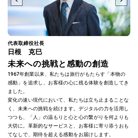
代表取締役社長
日根 克巳
未来への挑戦と感動の創造
1967年創業以来、私たちは旅行がもたらす「本物の
感動」を追求し、お客様の心に残る体験を創造してき
の原
ました。
創
変化の速い現代において、私たちは立ち止まることな
く
く、未来への挑戦を続けます。デジタルの力を活用し
世
設
つつも、「人」の温もりと心と心の繋がりを何よりも
旅
大切に。革新的なサービスと、お客様に寄り添うおも
価値
え
てなしで、期待を超える感動をお届けします。
を続