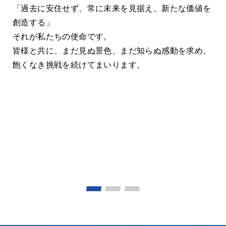
常
「過去に安住せず、常に未来を見据え、新たな価値を
社
創造する」
、こ
心
それが私たちの使命です。
こ
皆様と共に、まだ見ぬ景色、まだ知らぬ感動を求め、
界
飽くなき挑戦を続けてまいります。
を