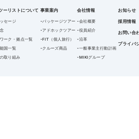
ツーリストについて
事業案内
会社情報
お知らせ
ッセージ
パッケージツアー
会社概要
採用情報
念
アドホックツアー
役員紹介
お問い合
ワーク・拠点一覧
FIT（個人旅行）
沿革
プライバ
能国一覧
クルーズ商品
一般事業主行動計画
の取り組み
MIKIグループ
te is protected by reCAPTCHA and the Google
Privacy Policy
and
Terms of Serv