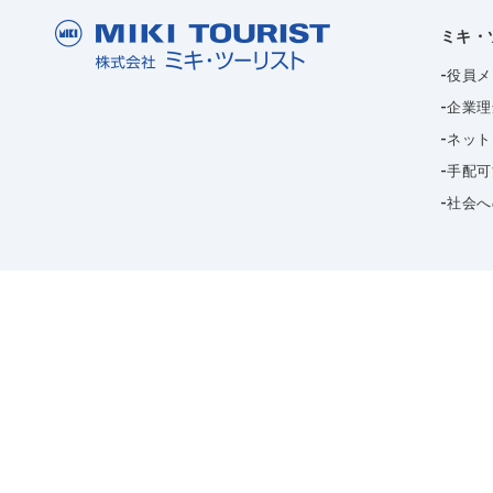
ミキ・
役員メ
企業理
ネット
手配可
社会へ
This si