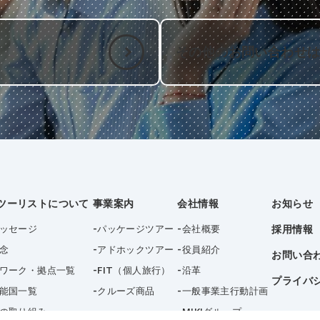
その他のお問い合わせ
ツーリストについて
事業案内
会社情報
お知らせ
ッセージ
パッケージツアー
会社概要
採用情報
念
アドホックツアー
役員紹介
お問い合
ワーク・拠点一覧
FIT（個人旅行）
沿革
プライバ
能国一覧
クルーズ商品
一般事業主行動計画
の取り組み
MIKIグループ