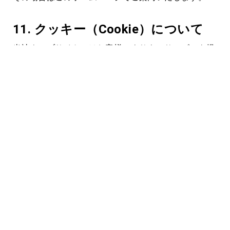
11.
クッキー（Cookie）について
当社ウェブサイトではお客様によりよいサービスを提
供することができるように、クッキー（Cookie）を使
用することがあります。
クッキーとは、お客様がウェブサイトにアクセスされ
た際に、ウェブサイトの提供者がウェブブラウザを通
じてお客様のコンピュータに一時的にデータを書き込
み保存させる仕組みです。
当社ウェブサイトが使用するクッキーにはお客様の個
人情報を特定できるような記録は含んでおりません。
また、当社は商品別のウェブサイトを用意しており、
ウェブサイトにより使用するクッキーが異なります。
使用されているクッキーの確認方法や詳しい設定の仕
方は、ご覧になっているブラウザの「ヘルプ」等メニ