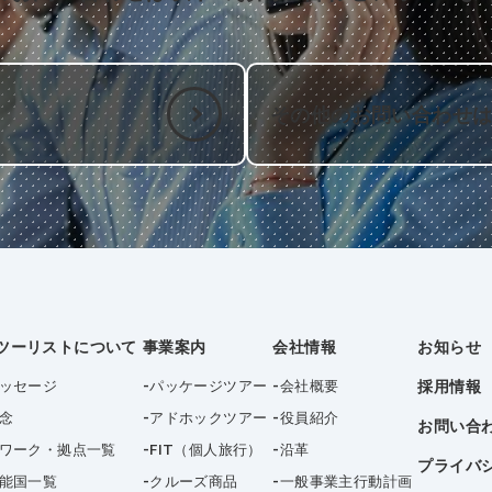
その他のお問い合わせ
ツーリストについて
事業案内
会社情報
お知らせ
ッセージ
パッケージツアー
会社概要
採用情報
念
アドホックツアー
役員紹介
お問い合
ワーク・拠点一覧
FIT（個人旅行）
沿革
プライバ
能国一覧
クルーズ商品
一般事業主行動計画